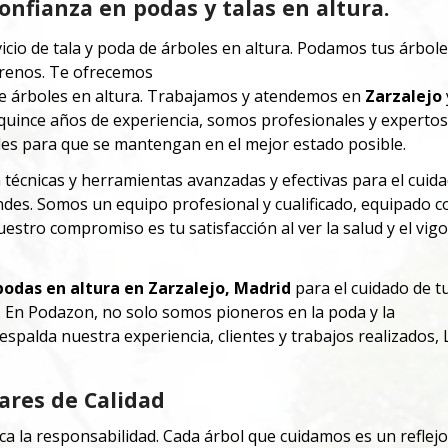
onfianza en podas y talas en altura.
cio de tala y poda de árboles en altura. Podamos tus árbol
rrenos. Te ofrecemos
e árboles en altura. Trabajamos y atendemos en
Zarzalejo
uince años de experiencia, somos profesionales y expertos
es para que se mantengan en el mejor estado posible.
écnicas y herramientas avanzadas y efectivas para el cuida
ndes.
Somos un equipo profesional y cualificado, equipado c
estro compromiso es tu satisfacción al ver la salud y el vigo
odas en altura en
Zarzalejo
, Madrid
para el cuidado de t
o. En Podazon, no solo somos pioneros en la poda y la
spalda nuestra experiencia, clientes y trabajos realizados, 
ares de Calidad
a la responsabilidad. Cada árbol que cuidamos es un reflej