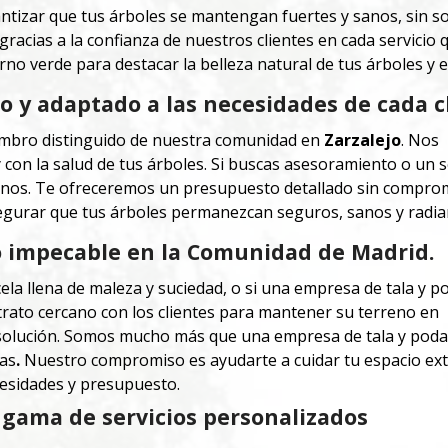
tizar que tus árboles se mantengan fuertes y sanos, sin s
racias a la confianza de nuestros clientes en cada servici
rno verde para destacar la belleza natural de tus árboles y e
 y adaptado a las necesidades de cada c
iembro distinguido de nuestra comunidad en
Zarzalejo
. Nos
on la salud de tus árboles. Si buscas asesoramiento o un s
rnos. Te ofreceremos un presupuesto detallado sin compro
gurar que tus árboles permanezcan seguros, sanos y radia
o impecable en la Comunidad de Madrid.
cela llena de maleza y suciedad, o si una empresa de tala y p
n trato cercano con los clientes para mantener su terreno en
 solución. Somos mucho más que una empresa de tala y poda
las
.
Nuestro compromiso es ayudarte a cuidar tu espacio exte
esidades y presupuesto.
gama de servicios personalizados