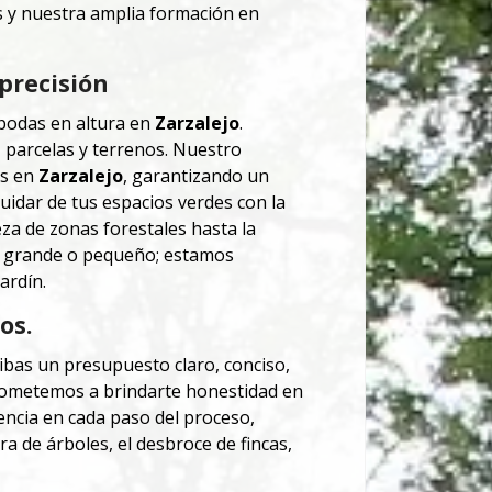
s y nuestra amplia formación en
 precisión
podas en altura en
Zarzalejo
.
, parcelas y terrenos. Nuestro
os en
Zarzalejo
, garantizando un
cuidar de tus espacios verdes con la
za de zonas forestales hasta la
do grande o pequeño; estamos
ardín.
os.
bas un presupuesto claro, conciso,
metemos a brindarte honestidad en
encia en cada paso del proceso,
a de árboles, el desbroce de fincas,