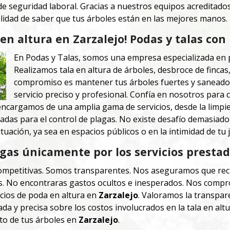
de seguridad laboral. Gracias a nuestros equipos acreditado
ilidad de saber que tus árboles están en las mejores manos.
en altura en Zarzalejo! Podas y talas con
En Podas y Talas, somos una empresa especializada en 
Realizamos tala en altura de árboles, desbroce de fincas
compromiso es mantener tus árboles fuertes y sanead
servicio preciso y profesional. Confía en nosotros para 
ncargamos de una amplia gama de servicios, desde la limpie
zadas para el control de plagas. No existe desafío demasia
uación, ya sea en espacios públicos o en la intimidad de tu j
gas únicamente por los servicios prestad
ompetitivas. Somos transparentes.
Nos aseguramos que reci
s. No encontraras
gastos ocultos e inesperados.
Nos compro
cios de poda en altura en
Zarzalejo
. Valoramos la transpar
a y precisa sobre los costos involucrados en la tala en altur
to de tus árboles en
Zarzalejo
.