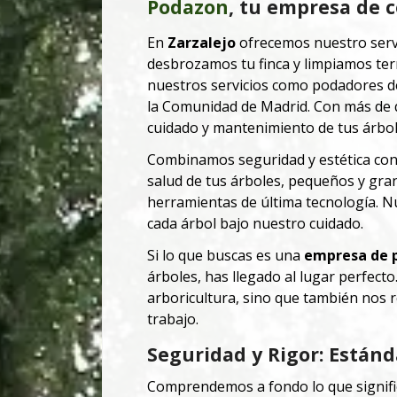
Podazon
, tu empresa de c
En
Zarzalejo
ofrecemos nuestro servi
desbrozamos tu finca y limpiamos te
nuestros servicios como podadores d
la Comunidad de Madrid. Con más de q
cuidado y mantenimiento de tus árbol
Combinamos seguridad y estética con t
salud de tus árboles, pequeños y gra
herramientas de última tecnología. Nu
cada árbol bajo nuestro cuidado.
Si lo que buscas es una
empresa de p
árboles, has llegado al lugar perfect
arboricultura, sino que también nos re
trabajo.
Seguridad y Rigor: Estánd
Comprendemos a fondo lo que signific