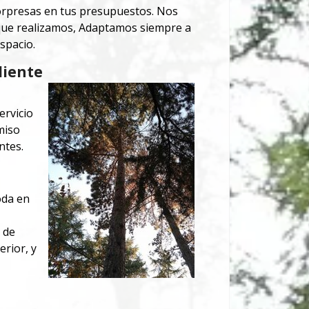
orpresas en tus presupuestos.
Nos
o que realizamos, Adaptamos siempre a
spacio.
liente
ervicio
miso
ntes.
oda en
 de
rior, y