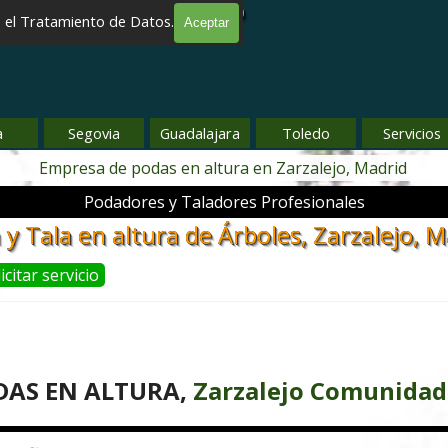
ES EN ALTURA EN MADRID
e el Tratamiento de Datos.
 EN MADRID
Aceptar
Saltar menú
a
Segovia
▼
Guadalajara
▼
Toledo
▼
Servicios
▼
Empresa de podas en altura en Zarzalejo, Madrid
Podadores y Taladores Profesionales
 y Tala en altura de Árboles, Zarzalejo, M
icitar servicio
DAS EN ALTURA,
Zarzalejo
Comunidad