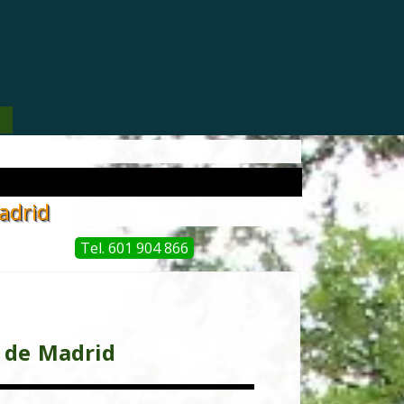
▼
adrid
Tel. 601 904 866
 de
Madrid