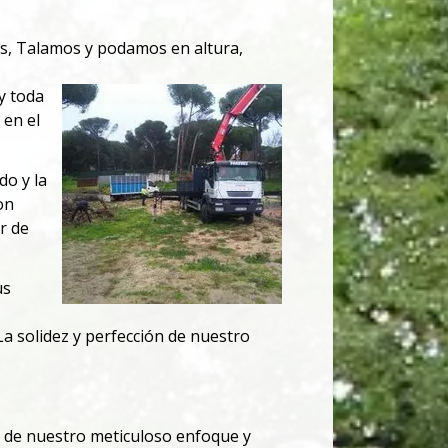
es, Talamos y podamos en altura,
y
toda
 en el
do y la
on
r de
us
La solidez y perfección de nuestro
o de nuestro meticuloso enfoque y