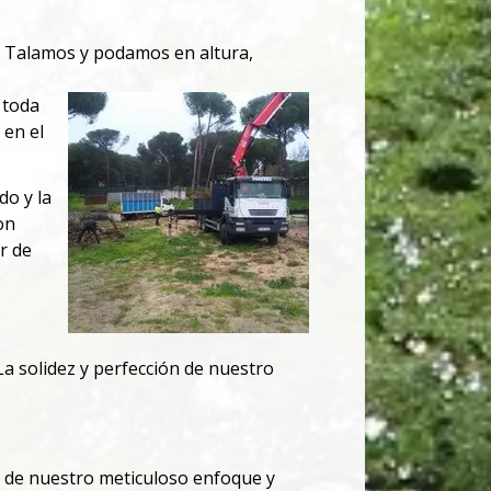
, Talamos y podamos en altura,
toda
 en el
do y la
on
r de
La solidez y perfección de nuestro
o de nuestro meticuloso enfoque y