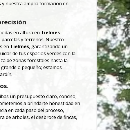
s y nuestra amplia formación en
precisión
podas en altura en
Tielmes
.
, parcelas y terrenos. Nuestro
os en
Tielmes
, garantizando un
cuidar de tus espacios verdes con la
za de zonas forestales hasta la
do grande o pequeño; estamos
ardín.
os.
bas un presupuesto claro, conciso,
metemos a brindarte honestidad en
cia en cada paso del proceso,
a de árboles, el desbroce de fincas,