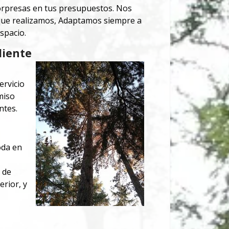
orpresas en tus presupuestos.
Nos
o que realizamos, Adaptamos siempre a
spacio.
liente
ervicio
miso
ntes.
oda en
 de
rior, y