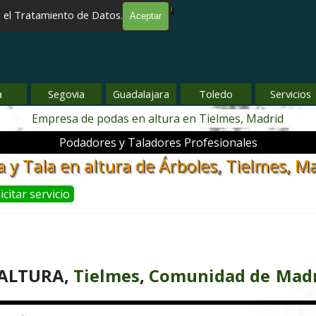
ES EN ALTURA EN MADRID
e el Tratamiento de Datos.
 EN MADRID
Aceptar
Saltar menú
a
Segovia
▼
Guadalajara
▼
Toledo
▼
Servicios
▼
Empresa de podas en altura en Tielmes, Madrid
Podadores y Taladores Profesionales
 y Tala en altura de Árboles, Tielmes, M
icitar servicio
 ALTURA,
Tielmes
,
Comunidad de
Madr