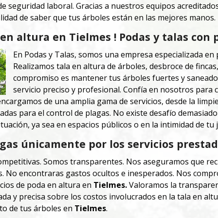
de seguridad laboral. Gracias a nuestros equipos acreditado
ilidad de saber que tus árboles están en las mejores manos.
en altura en Tielmes ! Podas y talas con 
En Podas y Talas, somos una empresa especializada en 
Realizamos tala en altura de árboles, desbroce de fincas
compromiso es mantener tus árboles fuertes y sanead
servicio preciso y profesional. Confía en nosotros para 
ncargamos de una amplia gama de servicios, desde la limpie
zadas para el control de plagas. No existe desafío demasia
uación, ya sea en espacios públicos o en la intimidad de tu j
gas únicamente por los servicios prestad
ompetitivas. Somos transparentes.
Nos aseguramos que reci
s. No encontraras
gastos ocultos e inesperados.
Nos compro
cios de poda en altura en
Tielmes.
Valoramos la transparen
a y precisa sobre los costos involucrados en la tala en altur
to de tus árboles en
Tielmes
.