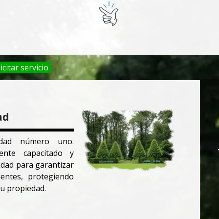
icitar servicio
ad
idad número uno.
nte capacitado y
idad para garantizar
dentes, protegiendo
u propiedad.