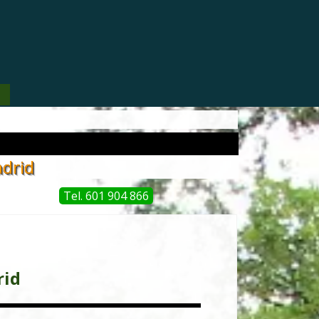
▼
adrid
Tel. 601 904 866
id