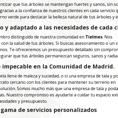
tizar que tus árboles se mantengan fuertes y sanos, sin s
racias a la confianza de nuestros clientes en cada servici
rno verde para destacar la belleza natural de tus árboles y e
 y adaptado a las necesidades de cada c
iembro distinguido de nuestra comunidad en
Tielmes
. Nos
on la salud de tus árboles. Si buscas asesoramiento o un s
rnos. Te ofreceremos un presupuesto detallado sin compro
gurar que tus árboles permanezcan seguros, sanos y radia
o impecable en la Comunidad de Madrid.
cela llena de maleza y suciedad, o si una empresa de tala y p
n trato cercano con los clientes para mantener su terreno en
 solución. Somos mucho más que una empresa de tala y poda
las
.
Nuestro compromiso es ayudarte a cuidar tu espacio exte
esidades y presupuesto.
gama de servicios personalizados