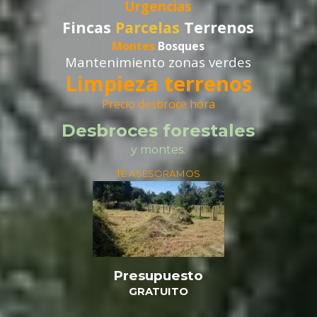
Urgencias
Fincas
Parcelas
Terrenos
Montes
Bosques
Mantenimiento zonas verdes
Limpieza terrenos
Precio desbroce hora
Desbroces forestales
y montes.
TE ASESORAMOS
Presupuesto
GRATUITO