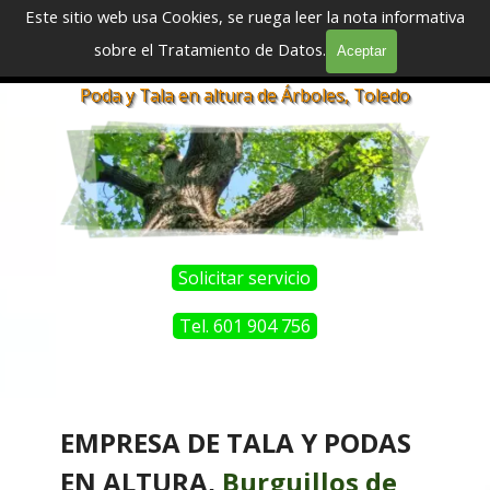
Vaya al Contenido
Este sitio web usa Cookies, se ruega leer la nota informativa
sobre el Tratamiento de Datos.
Aceptar
Saltar menú
Podadores y Taladores Profesionales
Poda y Tala en altura de Árboles, Toledo
Solicitar servicio
Tel. 601 904 756
EMPRESA DE TALA Y PODAS
EN ALTURA,
Burguillos de