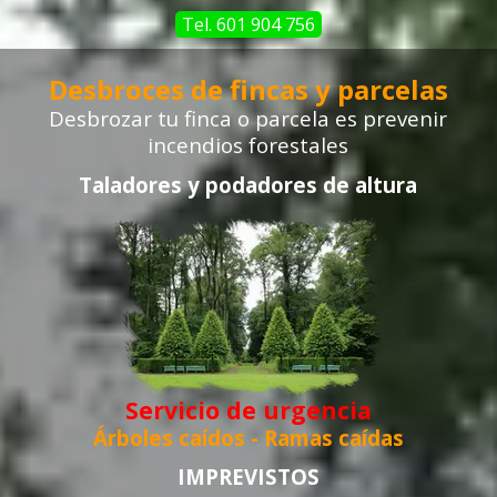
Tel. 601 904 756
Desbroces de fincas y parcelas
Desbrozar tu finca o parcela
es prevenir
incendios forestales
Taladores y podadores de altura
Servicio de urgencia
Árboles caídos -
Ramas caídas
IMPREVISTOS