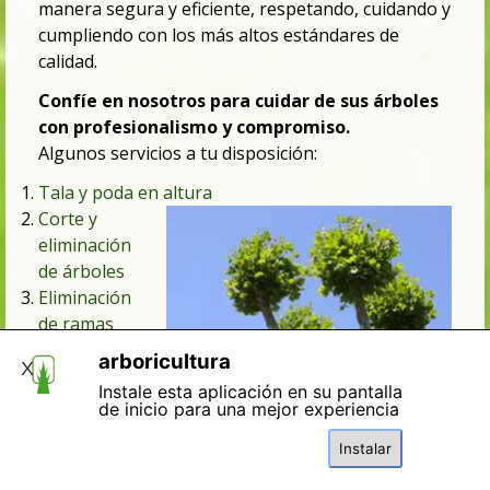
manera segura y eficiente, respetando, cuidando y
cumpliendo con los más altos estándares de
calidad.
Confíe en nosotros para cuidar de sus árboles
con profesionalismo y compromiso.
Algunos servicios a tu disposición:
Tala y poda en altura
Corte y
eliminación
de árboles
Eliminación
de ramas
peligrosa
arboricultura
X
Tratamiento
Instale esta aplicación en su pantalla
de
de inicio para una mejor experiencia
enfermedades
Instalar
Fertilización y cuidado del suelo
Desbroces de fincas y parcelas