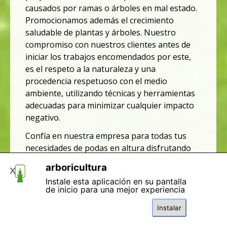
causados por ramas o árboles en mal estado.
Promocionamos además el crecimiento
saludable de plantas y árboles. Nuestro
compromiso con nuestros clientes antes de
iniciar los trabajos encomendados por este,
es el respeto a la naturaleza y una
procedencia respetuoso con el medio
ambiente, utilizando técnicas y herramientas
adecuadas para minimizar cualquier impacto
negativo.
Confía en nuestra empresa para todas tus
necesidades de podas en altura disfrutando
de un servicio con calidad y garantía. Somos tu
arboricultura
X
empresa de tala y podas con taladores y
Instale esta aplicación en su pantalla
podadores experimentados. El desbroce de
de inicio para una mejor experiencia
fincas y parcelas, limpiezas de terrenos y
montes,
así como los debroces forestales, los
Instalar
ponemos a su disposición. Nuestro equipo de