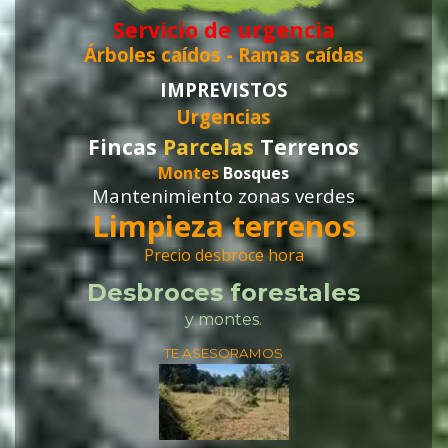
Servicio de urgencia
Árboles caídos -
Ramas caídas
IMPREVISTOS
Urgencias
Fincas
Parcelas
Terrenos
Montes
Bosques
Mantenimiento zonas verdes
Limpieza terrenos
Precio desbroce hora
Desbroces forestales
y montes.
TE ASESORAMOS