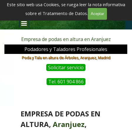
Vaya al Contenido
Este sitio web usa Cookies, se ruega leer la nota informativa
EMPRESA DE TALA Y PODA DE ÁRBOLES EN ALTURA EN MADRID
TALADORES DE ÁRBOLES
sobre el Tratamiento de Datos.
Aceptar
Saltar menú
601 904 866
Empresa de podas en altura en Aranjuez
Podadores y Taladores Profesionales
Poda y Tala en altura de Árboles, Aranjuez, Madrid
Solicitar servicio
Tel. 601 904 866
EMPRESA DE PODAS EN
ALTURA,
Aranjuez
,