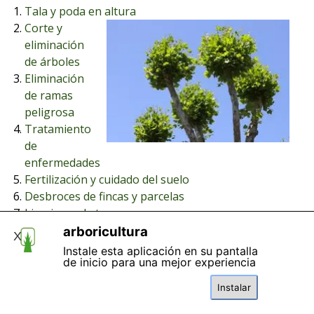
Tala y poda en altura
Corte y
eliminación
de árboles
Eliminación
de ramas
peligrosa
Tratamiento
de
enfermedades
Fertilización y cuidado del suelo
Desbroces de fincas y parcelas
Limpiezas de terrenos
Destoconado / eliminación de Tocones
arboricultura
X
Instale esta aplicación en su pantalla
de inicio para una mejor experiencia
Instalar