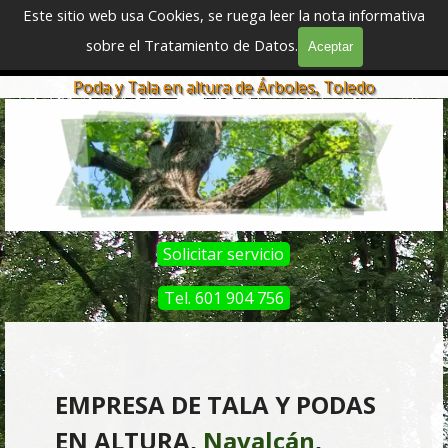
Vaya al Contenido
Este sitio web usa Cookies, se ruega leer la nota informativa
sobre el Tratamiento de Datos.
Aceptar
Saltar menú
Podadores y Taladores Profesionales
Poda y Tala en altura de Árboles, Toledo
Solicitar servicio
Tel. 601 904 756
EMPRESA DE TALA Y PODAS
EN ALTURA,
Navalcán
,