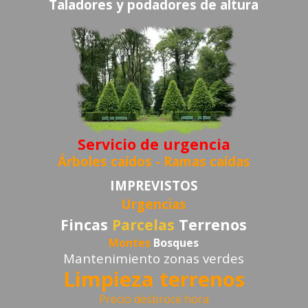
Taladores y podadores de altura
Servicio de urgencia
Árboles caídos -
Ramas caídas
IMPREVISTOS
Urgencias
Fincas
Parcelas
Terrenos
Montes
Bosques
Mantenimiento zonas verdes
Limpieza terrenos
Precio desbroce hora