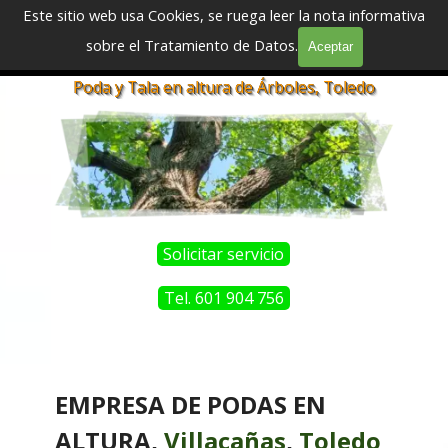
Vaya al Contenido
Este sitio web usa Cookies, se ruega leer la nota informativa
sobre el Tratamiento de Datos.
Aceptar
Saltar menú
Podadores y Taladores Profesionales
Poda y Tala en altura de Árboles, Toledo
Solicitar servicio
Tel. 601 904 756
EMPRESA DE PODAS EN
ALTURA,
Villacañas
,
Toledo