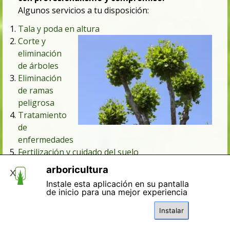
Algunos servicios a tu disposición:
Tala y poda en altura
Corte y
eliminación
de árboles
Eliminación
de ramas
peligrosa
Tratamiento
de
enfermedades
Fertilización y cuidado del suelo
Desbroces de fincas y parcelas
arboricultura
X
Limpiezas de terrenos
Instale esta aplicación en su pantalla
Destoconado / eliminación de Tocones
de inicio para una mejor experiencia
Instalar