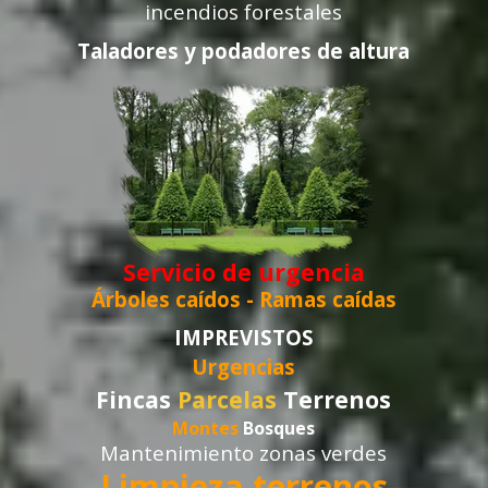
incendios forestales
Taladores y podadores de altura
Servicio de urgencia
Árboles caídos -
Ramas caídas
IMPREVISTOS
Urgencias
Fincas
Parcelas
Terrenos
Montes
Bosques
Mantenimiento zonas verdes
Limpieza terrenos