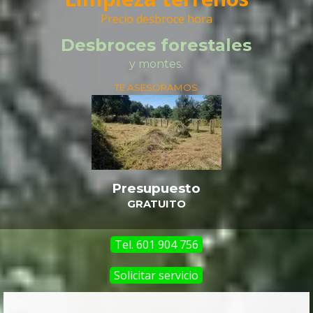
Precio desbroce hora
Desbroces forestales
y montes.
TE ASESORAMOS
Presupuesto
GRATUITO
Tel. 601 904 756
Solicitar servicio