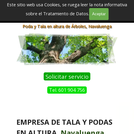
Vaya al Contenido
Este sitio web usa Cookies, se ruega leer la nota informativa
sobre el Tratamiento de Datos.
Aceptar
Saltar menú
Podadores y Taladores Profesionales
Poda y Tala en altura de Árboles, Navaluenga
Solicitar servicio
Tel. 601 904 756
EMPRESA DE TALA Y PODAS
EN ALTURA,
Navaluenga
,