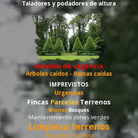
Taladores y podadores de altura
Servicio de urgencia
Árboles caídos -
Ramas caídas
IMPREVISTOS
Urgencias
Fincas
Parcelas
Terrenos
Montes
Bosques
Mantenimiento zonas verdes
Limpieza terrenos
Precio desbroce hora