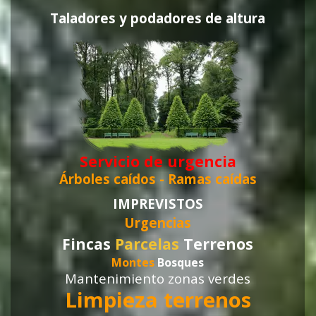
Taladores y podadores de altura
Servicio de urgencia
Árboles caídos -
Ramas caídas
IMPREVISTOS
Urgencias
Fincas
Parcelas
Terrenos
Montes
Bosques
Mantenimiento zonas verdes
Limpieza terrenos