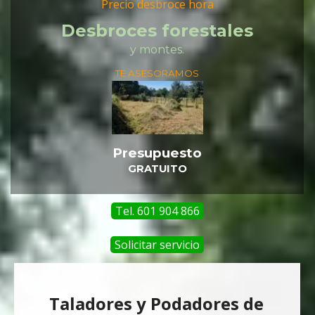
Precio desbroce hora
Desbroces forestales
y montes.
TE ASESORAMOS
Presupuesto
GRATUITO
Tel. 601 904 866
Solicitar servicio
Taladores y Podadores de