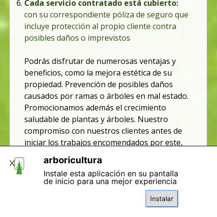
Cada servicio contratado está cubierto:
con su correspondiente póliza de s
eguro
que
incluye protección al propio cliente contra
posibles daños o imprevistos
Podrás disfrutar de numerosas ventajas y
beneficios, como la mejora estética de su
propiedad. Prevención de posibles daños
causados por ramas o árboles en mal estado.
Promocionamos además el crecimiento
saludable de plantas y árboles. Nuestro
compromiso con nuestros clientes antes de
iniciar los trabajos encomendados por este,
es el respeto a la naturaleza y una
arboricultura
X
procedencia respetuoso con el medio
Instale esta aplicación en su pantalla
ambiente, utilizando técnicas y herramientas
de inicio para una mejor experiencia
adecuadas para minimizar cualquier impacto
Instalar
negativo.