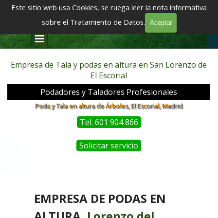
Vaya al Contenido
Este sitio web usa Cookies, se ruega leer la nota informativa
EMPRESA DE TALA Y PODA DE ÁRBOLES EN ALTURA EN MADRID
TALADORES DE ÁRBOLES
sobre el Tratamiento de Datos.
Aceptar
Saltar menú
601 904 866
Empresa de Tala y podas en altura en San Lorenzo de
El Escorial
Podadores y Taladores Profesionales
Poda y Tala en altura de Árboles, El Escorial, Madrid
Tel. 601 904 866
Solicitar servicio
EMPRESA DE PODAS EN
ALTURA,
Lorenzo del