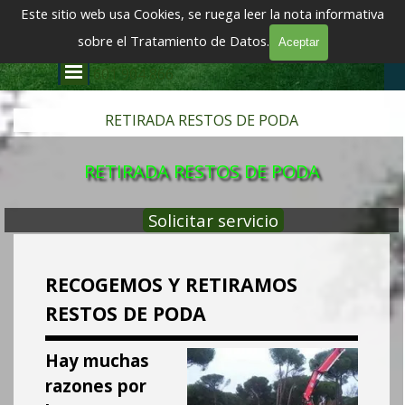
Vaya al Contenido
Este sitio web usa Cookies, se ruega leer la nota informativa
EMPRESA DE TALA Y PODA DE ÁRBOLES EN ALTURA EN MADRID
TALADORES DE ÁRBOLES
sobre el Tratamiento de Datos.
Aceptar
Saltar menú
601 904 866
RETIRADA RESTOS DE PODA
RETIRADA RESTOS DE PODA
Solicitar servicio
RECOGEMOS Y RETIRAMOS
RESTOS DE PODA
Hay muchas
razones por