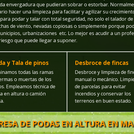
nada envergadura que pudieran sobrar o estorbar. Normalme
rio hacer una limpieza para facilitar y agilizar su crecimient
ara podar y talar con total seguridad, no solo el talador de
chas de viento, nevadas copiosas o simplemente porque pode
nicipios, urbanizaciones etc. Lo mejor es acudir a un profes
 riesgo que puede llegar a suponer.
a y Tala de pinos
Desbroce de fincas
minamos todas las ramas
Desbroce y limpieza de fin
ermas o muertas de los
manual o mecánico. Limpi
os.
Empleamos técnica de
de parcelas para evitar
a en altura o camión
incendios y conservar los
a.
terrenos en buen estado.
RESA DE PODAS EN ALTURA EN MA