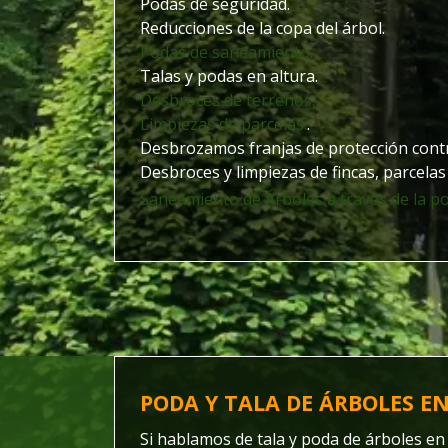
Podas de seguridad.
Reducciones de la copa del árbol.
Podas de saneamiento.
Talas y podas en altura.
Desbroces de terrenos.
Limpiezas de parcelas.
.
Desbrozamos franjas de protección contr
Desbroces y limpiezas de fincas, parcelas 
Saneamiento de Árboles a través de la po
PODA Y TALA DE ÁRBOLES E
Si hablamos de tala y poda de árboles en