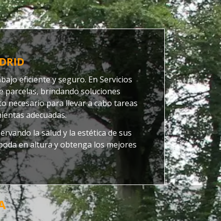
DRID
ajo eficiente y seguro. En Servicios
de parcelas, brindando soluciones
to necesario para llevar a cabo tareas
mientas adecuadas.
rvando la salud y la estética de sus
 poda en altura y obtenga los mejores
A