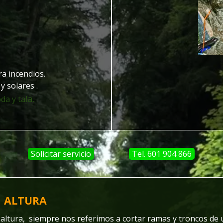
a incendios.
y solares .
a.
da y tal
Solicitar servicio
Tel. 601 904 866
N ALTURA
 altura, siempre nos referimos a cortar ramas y troncos de