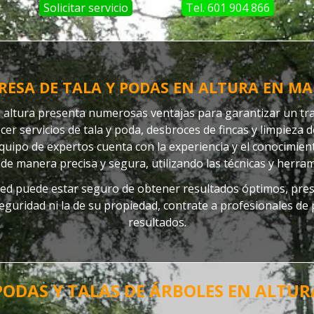
Solicitar servicio
Tel. 601 904 866
RESA DE TALA Y PODAS EN ALTURA EN MA
altura presenta numerosas ventajas para garantizar un trab
cer servicios de tala y poda, desbroces de fincas y limpieza 
quipo de expertos cuenta con la experiencia y el conocimien
 de manera precisa y segura, utilizando las técnicas y herra
sted puede estar seguro de obtener resultados óptimos, prese
eguridad ni la de su propiedad, contrate a profesionales de
resultados.
PODAS Y TALAS DE ÁRBOLES EN ALTUR