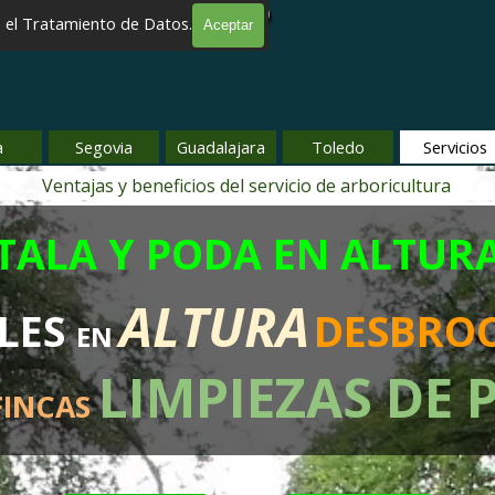
ES EN ALTURA EN MADRID
e el Tratamiento de Datos.
 EN MADRID
Aceptar
Saltar menú
a
Segovia
▼
Guadalajara
▼
Toledo
▼
Servicios
▼
Ventajas y beneficios del servicio de arboricultura
TALA Y PODA EN ALTUR
ALTURA
LES
DESBROC
EN
LIMPIEZAS DE 
FINCAS