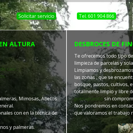
Solicitar servicio
Tel. 601 904 866
 EN ALTURA
DESBROCES DE FIN
Te ofrecemos todo tipo de 
limpieza de parcelas y sol
de caer.
Limpiamos y desbrozamos t
os.
las zonas , que se encuent
bosque, pastos, cultivos, 
totalmente limpio y libre 
Palmeras, Mimosas, Abetos
presupuesto
sin compromi
neral.
Nos pondremos en contact
nales con en la técnica de
que valoramos el trabajo 
inos y palmeras.