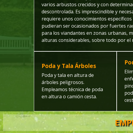
varios arbustos crecidos y con determi
descontrolada. Es imprescindible y necesa
requiere unos conocimientos específicos p
pudieran ser ocasionados por fuertes ra
para los viandantes en zonas urbanas, mu
alturas considerables, sobre todo por el
Pod
Poda y Tala Árboles
Eli
Poda y tala en altura de
enf
árboles peligrosos.
pin
Empleamos técnica de poda
pod
en altura o camión cesta.
cest
EMP