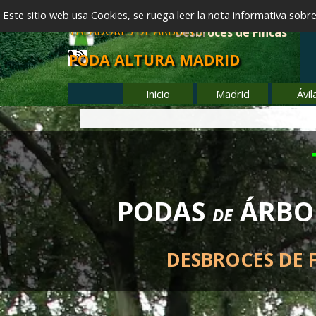
Vaya al Contenido
EMPRESA DE TALA Y PODA DE ÁRBOL
Este sitio web usa Cookies, se ruega leer la nota informativa sobr
Servicios de Tala y Poda
PODA DE ALTURA
TALADORES DE ÁRBOLES
Desbroces de Fincas
PODA ALTURA MADRID
601 904 866
Inicio
Madrid
Ávil
▼
PODAS
ÁRBO
DE
DESBROCES DE 