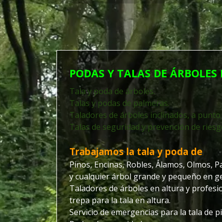
PODAS Y TALAS DE ÁRBOLES
Tala y poda de árboles.
Talas y podas de palmeras.
Taladores de árboles inclinados, a punto 
Talas de seguridad y prevención de riesg
Trabajamos la tala y poda de
Pinos, Encinas, Robles, Álamos, Olmos, 
y cualquier árbol grande y pequeño en ge
Taladores de árboles en altura y profesio
trepa para la tala en altura.
Servicio de emergencias para la tala de p