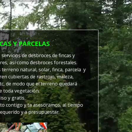
CAS Y PARCELAS
servicios de desbroces de fincas y
ares, así como desbroces forestales.
erreno natural, solar, finca, parcela y
ren cubiertas de rastrojo, maleza,
etc, de modo que el terreno quedará
de toda vegetación.
Pide aquí tu
so y gratis.
o contigo y ta asesoramos, al tiempo
requerido y a presupuestar.